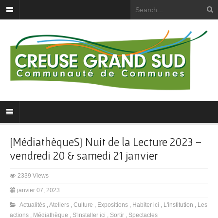
[MédiathèqueS] Nuit de la Lecture 2023 –
vendredi 20 & samedi 21 janvier
2339 Views
janvier 07, 2023
Actualités
,
Ateliers
,
Culture
,
Expositions
,
Habiter ici
,
L'institution
,
Les
actions
,
Médiathèque
,
S'installer ici
,
Sortir
,
Spectacles