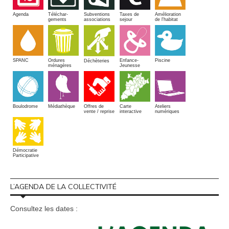
Amélioration
Agenda
Téléchar-
Subventions
Taxes de
de l'habitat
gements
associations
sejour
SPANC
Piscine
Ordures
Enfance-
Déchèteries
ménagères
Jeunesse
Boulodrome
Médiathèque
Offres de
Carte
Ateliers
vente / reprise
interactive
numériques
Démocratie
Participative
L’AGENDA DE LA COLLECTIVITÉ
Consultez les dates :