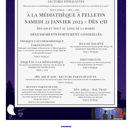
*******