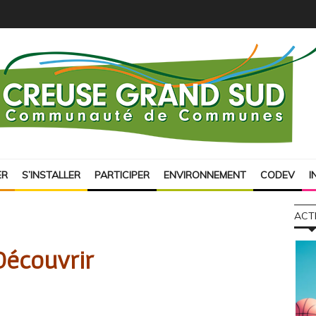
ER
S’INSTALLER
PARTICIPER
ENVIRONNEMENT
CODEV
I
ACT
Découvrir