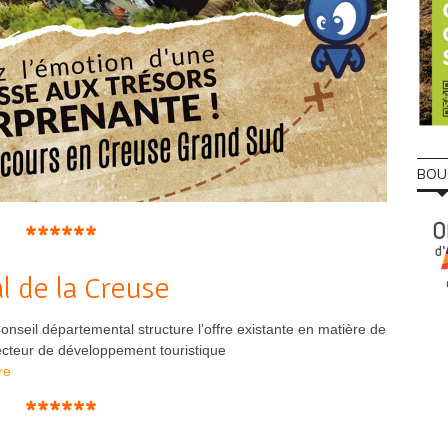
BOU
******
l de la Creuse
nseil départemental structure l’offre existante en matière de
 vecteur de développement touristique
re
******