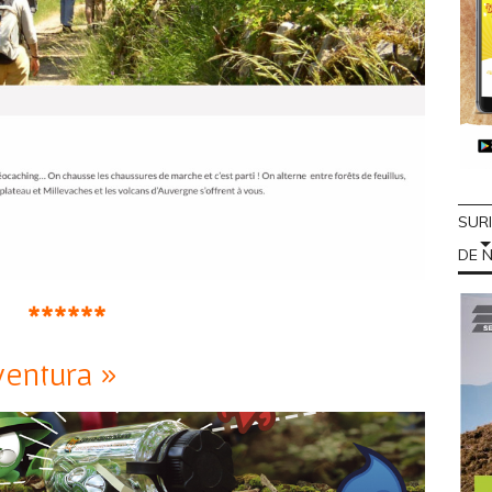
SUR
DE N
******
ventura »