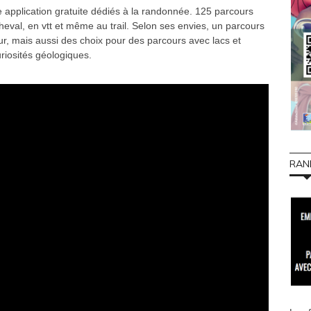
e application gratuite dédiés à la randonnée. 125 parcours
eval, en vtt et même au trail. Selon ses envies, un parcours
eur, mais aussi des choix pour des parcours avec lacs et
uriosités géologiques.
RAN