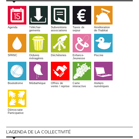
Amélioration
Agenda
Téléchar-
Subventions
Taxes de
de l'habitat
gements
associations
sejour
SPANC
Piscine
Ordures
Enfance-
Déchèteries
ménagères
Jeunesse
Boulodrome
Médiathèque
Offres de
Carte
Ateliers
vente / reprise
interactive
numériques
Démocratie
Participative
L’AGENDA DE LA COLLECTIVITÉ