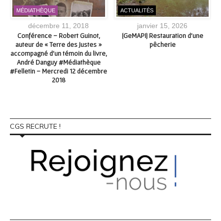
MÉDIATHÈQUE
ACTUALITÉS
décembre 11, 2018
janvier 15, 2026
e
Conférence – Robert Guinot,
[GeMAPI] Restauration d’une
auteur de « Terre des Justes »
pêcherie
accompagné d’un témoin du livre,
André Danguy #Médiathèque
#Felletin – Mercredi 12 décembre
2018
CGS RECRUTE !