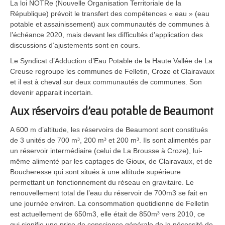
La loi NOTRe (Nouvelle Organisation Territoriale de la
République) prévoit le transfert des compétences « eau » (eau
potable et assainissement) aux communautés de communes à
l’échéance 2020, mais devant les difficultés d’application des
discussions d’ajustements sont en cours.
Le Syndicat d’Adduction d’Eau Potable de la Haute Vallée de La
Creuse regroupe les communes de Felletin, Croze et Clairavaux
et il est à cheval sur deux communautés de communes. Son
devenir apparait incertain.
Aux réservoirs d’eau potable de Beaumont
A 600 m d’altitude, les réservoirs de Beaumont sont constitués
de 3 unités de 700 m³, 200 m³ et 200 m³. Ils sont alimentés par
un réservoir intermédiaire (celui de La Brousse à Croze), lui-
même alimenté par les captages de Gioux, de Clairavaux, et de
Boucheresse qui sont situés à une altitude supérieure
permettant un fonctionnement du réseau en gravitaire. Le
renouvellement total de l’eau du réservoir de 700m3 se fait en
une journée environ. La consommation quotidienne de Felletin
est actuellement de 650m3, elle était de 850m³ vers 2010, ce
qui signifie une prise de conscience générale de la nécessité de