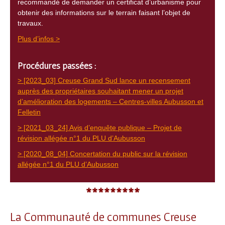
recommandé de demander un certificat d’urbanisme pour
obtenir des informations sur le terrain faisant l’objet de
travaux.
Plus d’infos >
Procédures passées :
> [2023_03] Creuse Grand Sud lance un recensement
auprès des propriétaires souhaitant mener un projet
d’amélioration des logements – Centres-villes Aubusson et
Felletin
> [2021_03_24] Avis d’enquête publique – Projet de
révision allégée n°1 du PLU d’Aubusson
> [2020_08_04] Concertation du public sur la révision
allégée n°1 du PLU d’Aubusson
*********
La Communauté de communes Creuse