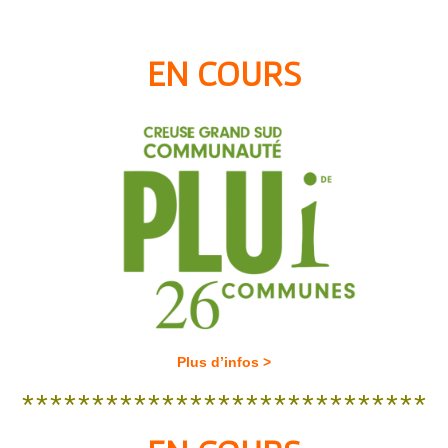
EN COURS
Plus d’infos >
*****************************