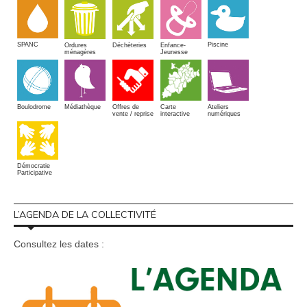
SPANC
Piscine
Ordures
Enfance-
Déchèteries
ménagères
Jeunesse
Boulodrome
Médiathèque
Offres de
Carte
Ateliers
vente / reprise
interactive
numériques
Démocratie
Participative
L’AGENDA DE LA COLLECTIVITÉ
Consultez les dates :