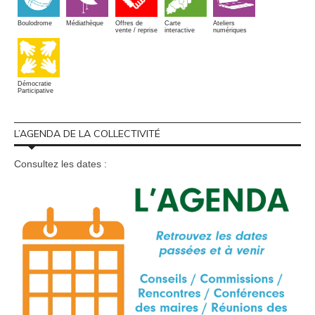
Boulodrome
Médiathèque
Offres de
Carte
Ateliers
vente / reprise
interactive
numériques
Démocratie
Participative
L’AGENDA DE LA COLLECTIVITÉ
Consultez les dates :