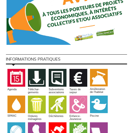
INFORMATIONS PRATIQUES
Amélioration
Agenda
Téléchar-
Subventions
Taxes de
de l'habitat
gements
associations
sejour
SPANC
Piscine
Ordures
Enfance-
Déchèteries
ménagères
Jeunesse