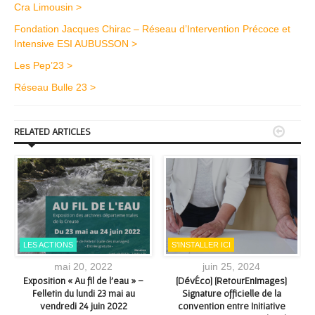
Cra Limousin >
Fondation Jacques Chirac – Réseau d’Intervention Précoce et
Intensive ESI AUBUSSON >
Les Pep’23 >
Réseau Bulle 23 >


RELATED ARTICLES
LES ACTIONS
S'INSTALLER ICI
mai 20, 2022
juin 25, 2024
e
Exposition « Au fil de l’eau » –
[DévÉco] [RetourEnImages]
Felletin du lundi 23 mai au
Signature officielle de la
vendredi 24 juin 2022
convention entre Initiative