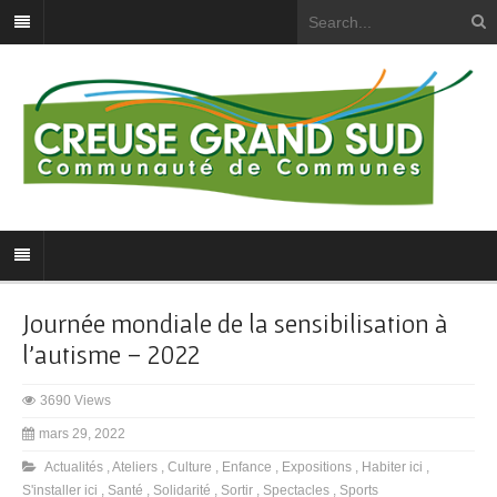
Journée mondiale de la sensibilisation à
l’autisme – 2022
3690 Views
mars 29, 2022
Actualités
,
Ateliers
,
Culture
,
Enfance
,
Expositions
,
Habiter ici
,
S'installer ici
,
Santé
,
Solidarité
,
Sortir
,
Spectacles
,
Sports