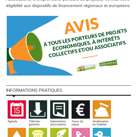
éligibilité aux dispositifs de financement régionaux et européens
:
INFORMATIONS PRATIQUES
Amélioration
Agenda
Téléchar-
Subventions
Taxes de
de l'habitat
gements
associations
sejour