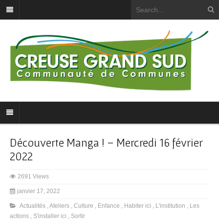
Découverte Manga ! – Mercredi 16 février
2022
2691 Views
janvier 17, 2022
Actualités
,
Ateliers
,
Culture
,
Enfance
,
Habiter ici
,
L'institution
,
Les
actions
,
S'installer ici
,
Sortir