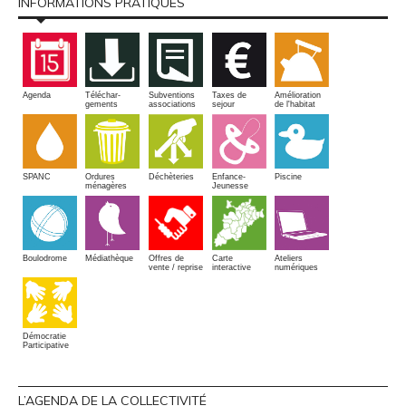
INFORMATIONS PRATIQUES
Amélioration
Agenda
Téléchar-
Subventions
Taxes de
de l'habitat
gements
associations
sejour
SPANC
Piscine
Ordures
Enfance-
Déchèteries
ménagères
Jeunesse
Boulodrome
Médiathèque
Offres de
Carte
Ateliers
vente / reprise
interactive
numériques
Démocratie
Participative
L’AGENDA DE LA COLLECTIVITÉ