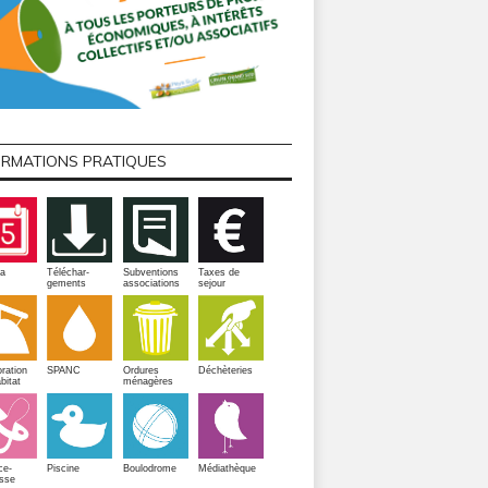
ORMATIONS PRATIQUES
a
Téléchar-
Subventions
Taxes de
gements
associations
sejour
ration
SPANC
Ordures
Déchèteries
bitat
ménagères
Piscine
ce-
Boulodrome
Médiathèque
sse