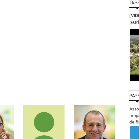
TERR
[VID
patr
PAYS
Asso
proje
de f