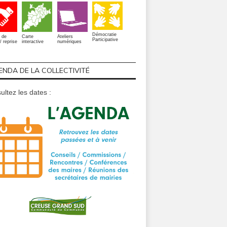
Démocratie
 de
Carte
Ateliers
Participative
/ reprise
interactive
numériques
ENDA DE LA COLLECTIVITÉ
ultez les dates :