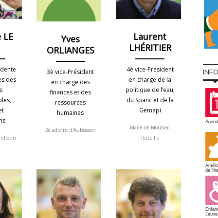
 LE
Laurent
Yves
Z
LHÉRITIER
ORLIANGES
idente
4è vice-Président
3è vice-Président
INF
es des
en charge de la
en charge des
s
politique de l’eau,
finances et des
les,
du Spanc et de la
ressources
et
Gemapi
humaines
ns
Agend
Maire de Moutier-
2è adjoint d'Aubusson
Felletin
Rozeille
Amélio
de l'ha
Enfan
Jeune