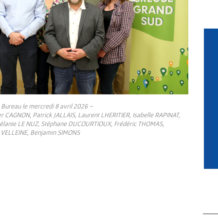
u Bureau le mercredi 8 avril 2026 –
ier CAGNON, Patrick JALLAIS, Laurent LHERITIER, Isabelle RAPINAT,
Mélanie LE NUZ, Stéphane DUCOURTIOUX, Frédéric THOMAS,
 VELLEINE, Benjamin SIMONS