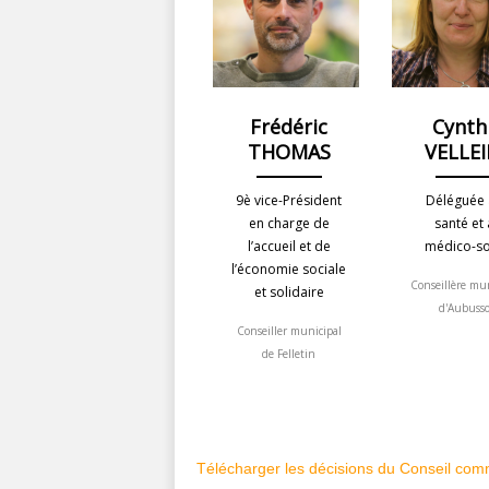
Frédéric
Cynth
THOMAS
VELLE
9è vice-Président
Déléguée 
en charge de
santé et
l’accueil et de
médico-so
l’économie sociale
Conseillère mu
et solidaire
d'Aubuss
Conseiller municipal
de Felletin
Télécharger les décisions du Conseil com