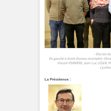
- Élection d
De gauche à droite (bureau incomplet): Oliv
Vincent PERRIÈRE, Jean-Luc LÉGER, 
Cynthia
La Présidence :