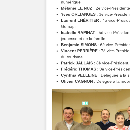
numérique
Mélanie LE NUZ
: 2è vice-Présidente
Yves ORLIANGES
: 3è vice-Présiden
Laurent LHÉRITIER
: 4è vice-Préside
Gemapi
Isabelle RAPINAT
: 5è vice-Président
jeunesse et de la famille
Benjamin SIMONS
: 6è vice-Préside
Vincent PERRIÈRE
: 7è vice-Présiden
du tourisme
Patrick JALLAIS
: 8è vice-Président,
Frédéric THOMAS
: 9è vice-Président
Cynthia VELLEINE
: Déléguée à la s
Olivier CAGNON
: Délégué à la mobil