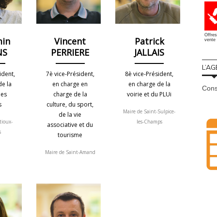
Offres
min
Vincent
Patrick
vente 
NS
PERRIERE
JALLAIS
L’AG
ident,
7è vice-Président,
8è vice-Président,
de la
en charge en
en charge de la
Cons
des
charge de la
voirie et du PLUi
s
culture, du sport,
Maire de Saint-Sulpice-
de la vie
tioux-
les-Champs
associative et du
s
tourisme
Maire de Saint-Amand