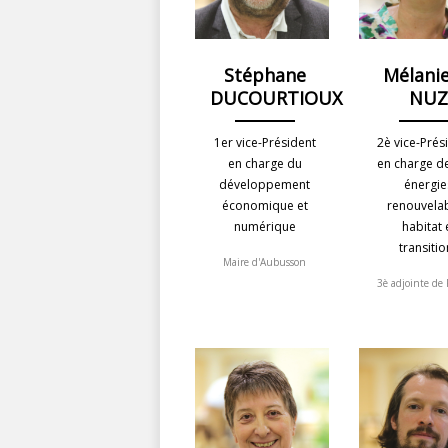
Stéphane
Mélanie
DUCOURTIOUX
NU
1er vice-Président
2è vice-Prés
en charge du
en charge d
développement
énergie
économique et
renouvelab
numérique
habitat 
transitio
Maire d'Aubusson
3è adjointe de 