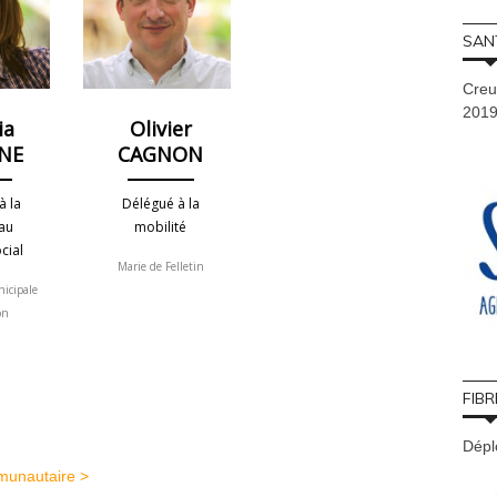
SAN
Creu
201
ia
Olivier
INE
CAGNON
à la
Délégué à la
 au
mobilité
cial
Marie de Felletin
nicipale
on
FIBR
Déplo
munautaire >