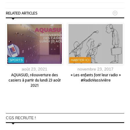


RELATED ARTICLES
SPORTS
HABITER ICI
août 23, 2021
novembre 23, 2017
AQUASUD, réouverture des
« Les enfants font leur radio »
e
casiers à partir du lundi 23 août
#RadioVassivière
2021
P
CGS RECRUTE !