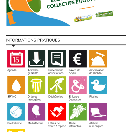
INFORMATIONS PRATIQUES
Amélioration
Agenda
Téléchar-
Subventions
Taxes de
de l'habitat
gements
associations
sejour
SPANC
Piscine
Ordures
Enfance-
Déchèteries
ménagères
Jeunesse
Boulodrome
Médiathèque
Offres de
Carte
Ateliers
vente / reprise
interactive
numériques