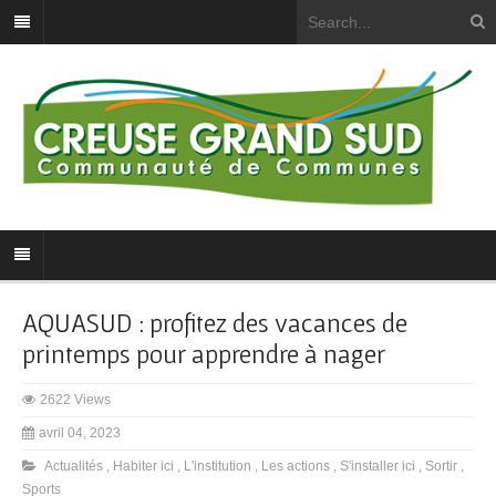
AQUASUD : profitez des vacances de
printemps pour apprendre à nager
2622 Views
avril 04, 2023
Actualités
,
Habiter ici
,
L'institution
,
Les actions
,
S'installer ici
,
Sortir
,
Sports