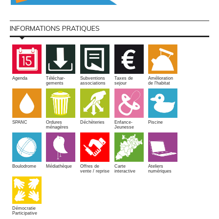
INFORMATIONS PRATIQUES
Amélioration
Agenda
Téléchar-
Subventions
Taxes de
de l'habitat
gements
associations
sejour
SPANC
Piscine
Ordures
Enfance-
Déchèteries
ménagères
Jeunesse
Boulodrome
Médiathèque
Offres de
Carte
Ateliers
vente / reprise
interactive
numériques
Démocratie
Participative