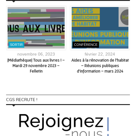
SORTIR
CONFÉRENCE
novembre 06, 2023
février 22, 2024
e
[Médiathèque] Tous aux livres ! –
Aides à la rénovation de l’habitat
à
Mardi 29 novembre 2023 –
– Réunions publiques
Felletin
d’information – mars 2024
CGS RECRUTE !