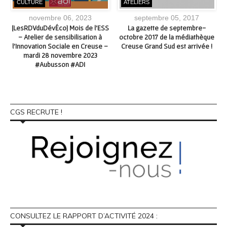
CULTURE
ATELIERS
novembre 06, 2023
septembre 05, 2017
ur
[LesRDVduDévÉco] Mois de l’ESS
La gazette de septembre-
– Atelier de sensibilisation à
octobre 2017 de la médiathèque
l’Innovation Sociale en Creuse –
Creuse Grand Sud est arrivée !
mardi 28 novembre 2023
#Aubusson #ADI
CGS RECRUTE !
CONSULTEZ LE RAPPORT D’ACTIVITÉ 2024 :