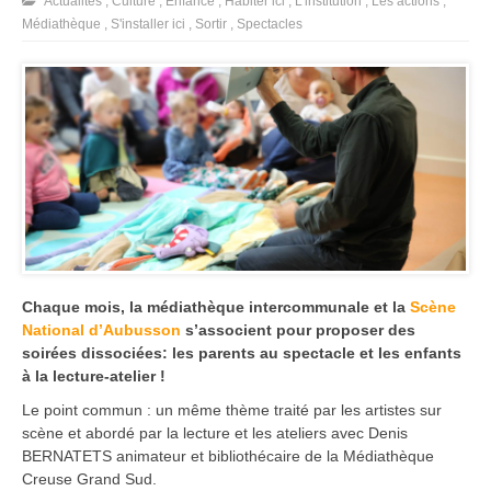
Actualités
,
Culture
,
Enfance
,
Habiter ici
,
L'institution
,
Les actions
,
Médiathèque
,
S'installer ici
,
Sortir
,
Spectacles
Chaque mois, la médiathèque intercommunale et la
Scène
National d’Aubusson
s’associent pour proposer des
soirées dissociées: les parents au spectacle et les enfants
à la lecture-atelier !
Le point commun : un même thème traité par les artistes sur
scène et abordé par la lecture et les ateliers avec Denis
BERNATETS animateur et bibliothécaire de la Médiathèque
Creuse Grand Sud.