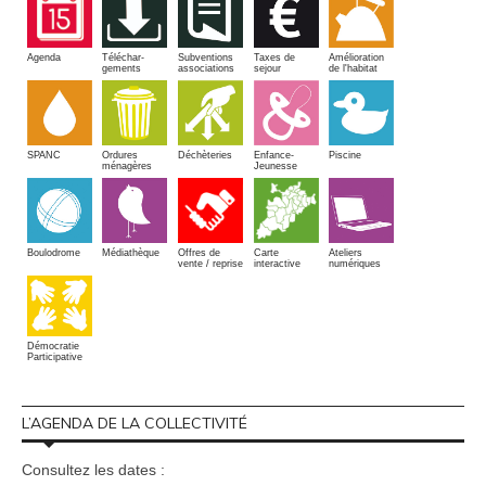
Amélioration
Agenda
Téléchar-
Subventions
Taxes de
de l'habitat
gements
associations
sejour
SPANC
Piscine
Ordures
Enfance-
Déchèteries
ménagères
Jeunesse
Boulodrome
Médiathèque
Offres de
Carte
Ateliers
vente / reprise
interactive
numériques
Démocratie
Participative
L’AGENDA DE LA COLLECTIVITÉ
Consultez les dates :