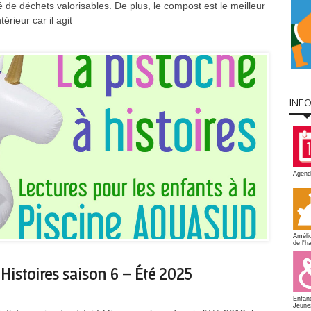
té de déchets valorisables. De plus, le compost est le meilleur
érieur car il agit
INF
Agend
Amélio
de l'ha
istoires saison 6 – Été 2025
Enfan
Jeune