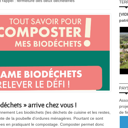
 rappel : fermeture des deux déchèteries
TERR
[VID
patr
PAYS
Asso
déchets » arrive chez vous !
proje
onnement Les biodéchets (les déchets de cuisine et les restes,
de f
ante de la poubelle d’ordures ménagères. Pourtant ce sont
sées en pratiquant le compostage. Composter permet donc