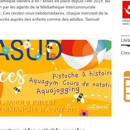
athèque viendra à toi ! Mises en place depuis l’été 2019, les
n par les agents de la Médiathèque Intercommunale
let. Ces rendez-vous hebdomadaires, chaque mercredi de la
e succès auprès des enfants comme des adultes. Samuel
Offres
vente 
L’AG
Cons