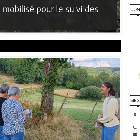
mobilisé pour le suivi des
[GE
CONS
enc
SIÈ