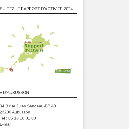
STION DES DÉCHETS] Collecte estiva
ULTEZ LE RAPPORT D’ACTIVITÉ 2024 :
ombrants
GE D’AUBUSSON
34 B rue Jules Sandeau-BP 40
23200 Aubusson
Tel : 05 18 18 01 00
E-mail