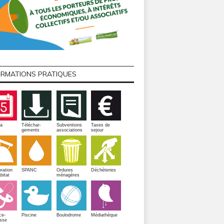
ORMATIONS PRATIQUES
a
Téléchar-
Subventions
Taxes de
gements
associations
sejour
ration
SPANC
Ordures
Déchèteries
bitat
ménagères
Piscine
ce-
Boulodrome
Médiathèque
sse