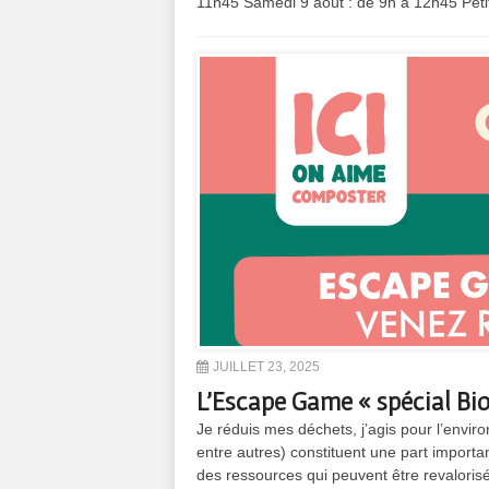
11h45 Samedi 9 août : de 9h à 12h45 Petit
JUILLET 23, 2025
L’Escape Game « spécial Bio
Je réduis mes déchets, j’agis pour l’envir
entre autres) constituent une part import
des ressources qui peuvent être revalori