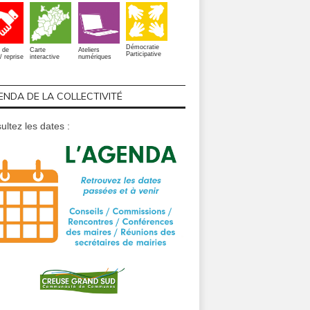
Démocratie
 de
Carte
Ateliers
Participative
/ reprise
interactive
numériques
ENDA DE LA COLLECTIVITÉ
ultez les dates :