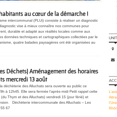
s habitants au cœur de la démarche !
sme intercommunal (PLUi) consiste à réaliser un diagnostic
e diagnostic vise à mieux connaître nos communes pour
ent, durable et adapté aux réalités locales comme aux
les données techniques et cartographiques collectées par le
UNI
anisme, quatre balades paysagères ont été organisées au
 des Déchets] Aménagement des horaires
ts mercredi 13 août
ACCU
la déchèterie des Alluchats sera ouverte au public ce
h à 12h45. Elle sera fermée l’après-midi Petit rappel cette
L’ani
du Thym et des Alluchats) vendredi 15 (jour férié) et
Attra
nsion. Déchèterie intercommunale des Alluchats – Les
l’Un
 55 67
Rhôn