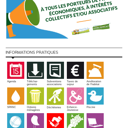
INFORMATIONS PRATIQUES
Amélioration
Agenda
Téléchar-
Subventions
Taxes de
de l'habitat
gements
associations
sejour
SPANC
Piscine
Ordures
Enfance-
Déchèteries
ménagères
Jeunesse