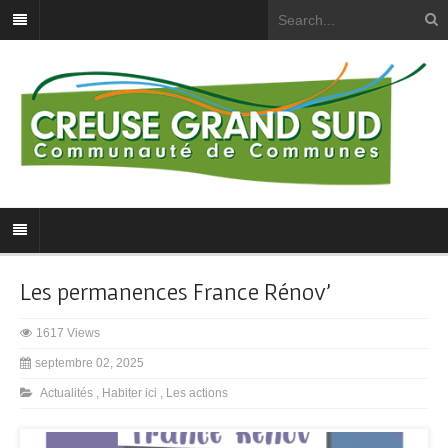
Les permanences France Rénov’
1617 Views
septembre 02, 2025
Actualités
,
Habiter ici
,
Les actions