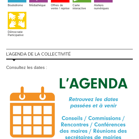
Boulodrome
Médiathèque
Offres de
Carte
Ateliers
vente / reprise
interactive
numériques
Démocratie
Participative
L’AGENDA DE LA COLLECTIVITÉ
Consultez les dates :