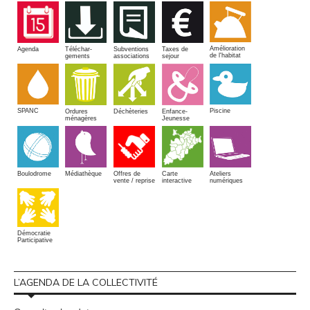
Amélioration
Agenda
Téléchar-
Subventions
Taxes de
de l'habitat
gements
associations
sejour
SPANC
Piscine
Ordures
Enfance-
Déchèteries
ménagères
Jeunesse
Boulodrome
Médiathèque
Offres de
Carte
Ateliers
vente / reprise
interactive
numériques
Démocratie
Participative
L’AGENDA DE LA COLLECTIVITÉ