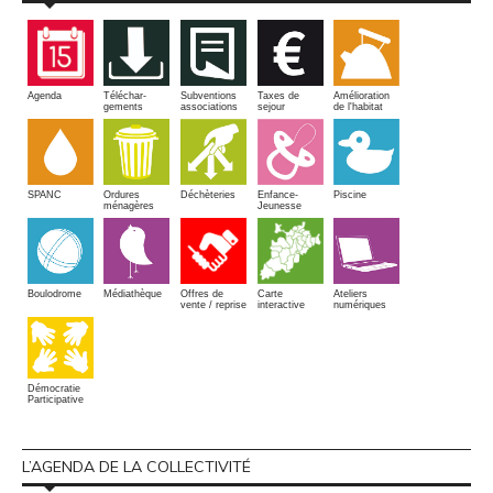
Amélioration
Agenda
Téléchar-
Subventions
Taxes de
de l'habitat
gements
associations
sejour
SPANC
Piscine
Ordures
Enfance-
Déchèteries
ménagères
Jeunesse
Boulodrome
Médiathèque
Offres de
Carte
Ateliers
vente / reprise
interactive
numériques
Démocratie
Participative
L’AGENDA DE LA COLLECTIVITÉ