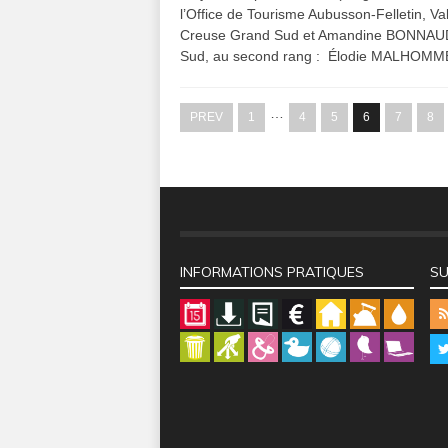
l’Office de Tourisme Aubusson-Felletin,
Creuse Grand Sud et Amandine BONNAUD –
Sud, au second rang : Élodie MALHOMME 
…
PREV
1
4
5
6
7
8
INFORMATIONS PRATIQUES
SU