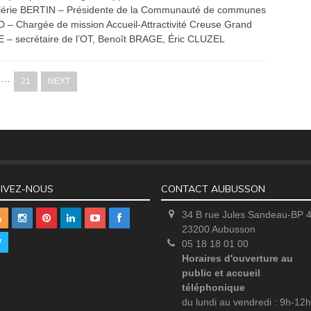
 Valérie BERTIN – Présidente de la Communauté de communes
 Chargée de mission Accueil-Attractivité Creuse Grand
– secrétaire de l’OT, Benoît BRAGE, Éric CLUZEL
…
21
NEXT
IVEZ-NOUS
CONTACT AUBUSSON
34 B rue Jules Sandeau-BP 
23200 Aubusson
05 18 18 01 00
Horaires d'ouverture au
public et accueil
téléphonique
du lundi au vendredi : 9h-12h