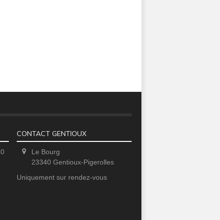
CONTACT GENTIOUX
40
Le Bourg
23340 Gentioux-Pigerolles
Uniquement sur rendez-vous