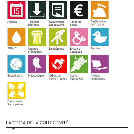
Amélioration
Agenda
Téléchar-
Subventions
Taxes de
de l'habitat
gements
associations
sejour
SPANC
Piscine
Ordures
Enfance-
Déchèteries
ménagères
Jeunesse
Boulodrome
Médiathèque
Offres de
Carte
Ateliers
vente / reprise
interactive
numériques
Démocratie
Participative
L’AGENDA DE LA COLLECTIVITÉ