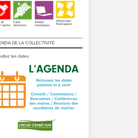
Démocratie
 de
Carte
Ateliers
Participative
/ reprise
interactive
numériques
ENDA DE LA COLLECTIVITÉ
ultez les dates :