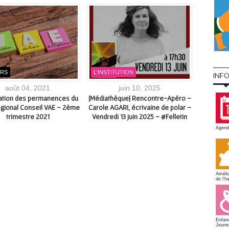
ERS
L'INSTITUTION
EMPLOI
INF
août 04, 2021
juin 10, 2025
cation des permanences du
[Médiathèque] Rencontre-Apéro –
Programm
égional Conseil VAE – 2ème
Carole AGARI, écrivaine de polar –
d’Infor
trimestre 2021
Vendredi 13 juin 2025 – #Felletin
Creuse – 
Agend
Amélio
de l'ha
Enfan
Jeune