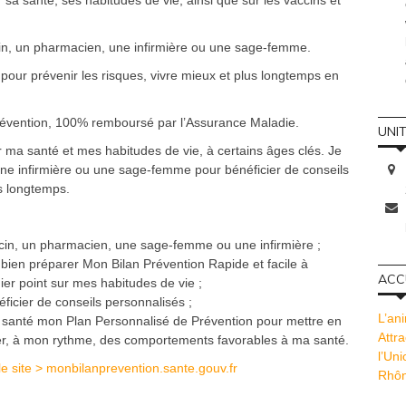
n, un pharmacien, une infirmière ou une sage-femme.
 pour prévenir les risques, vivre mieux et plus longtemps en
 prévention, 100% remboursé par l’Assurance Maladie.
UNI
ur ma santé et mes habitudes de vie, à certains âges clés. Je
ne infirmière ou une sage-femme pour bénéficier de conseils
s longtemps.
in, un pharmacien, une sage-femme ou une infirmière ;
 bien préparer Mon Bilan Prévention Rapide et facile à
ACCU
ier point sur mes habitudes de vie ;
ficier de conseils personnalisés ;
L’ani
e santé mon Plan Personnalisé de Prévention pour mettre en
Attra
ter, à mon rythme, des comportements favorables à ma santé.
l’Un
 le site > monbilanprevention.sante.gouv.fr
Rhôn