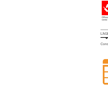
Offres
vente 
L’AG
Cons