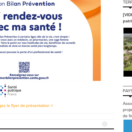
TERR
[VID
patr
PAYS
Asso
ez le flyer de présentation >
proje
de f

