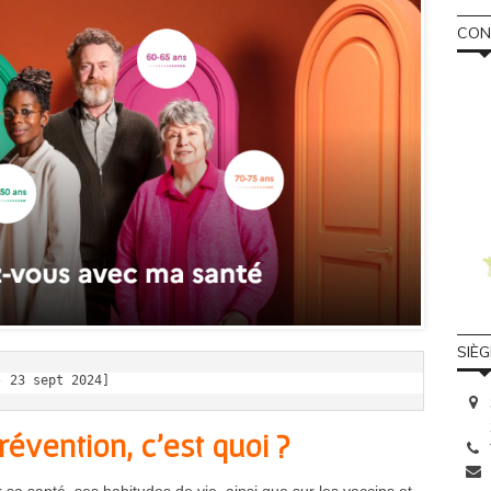
CONS
SIÈ
- 23 sept 2024]
évention, c’est quoi ?
r sa santé, ses habitudes de vie, ainsi que sur les vaccins et