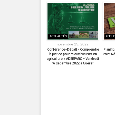
UALITÉS
ACTUALITÉS
ATELI
mai 29, 2025
novembre 25, 2022
édiathèque] Exposition «
[Conférence-Débat] « Comprendre
Planifi
lle Delpastre » – du 3 au 25
la justice pour mieux l’utiliser en
Point R
juin 2025 #Felletin
agriculture » ADEEPARC – Vendredi
16 décembre 2022 à Guéret