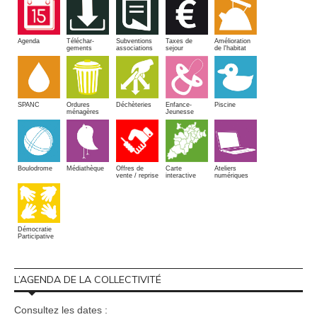
Amélioration
Agenda
Téléchar-
Subventions
Taxes de
de l'habitat
gements
associations
sejour
SPANC
Piscine
Ordures
Enfance-
Déchèteries
ménagères
Jeunesse
Boulodrome
Médiathèque
Offres de
Carte
Ateliers
vente / reprise
interactive
numériques
Démocratie
Participative
L’AGENDA DE LA COLLECTIVITÉ
Consultez les dates :