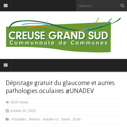
Dépistage gratuit du glaucome et autres
pathologies oculaires #UNADEV
2626 Views
octobre 20, 2022
Actualités
,
Ateliers
,
Habiter ici
,
Santé
,
Sortir