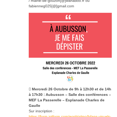
/ mairie-de-gouzon[@]wanadoo.fr ou
fabienneg025[@]gmail.com
 Mercredi 26 Octobre
de 9h à 12h30 et de 14h
à 17h30
: Aubusson – Salle des conférences –
MEF La Passerelle – Esplanade Charles de
Gaulle
Sur inscription :
https://form.jotform.com/eophtalmo/bilans-visuels-