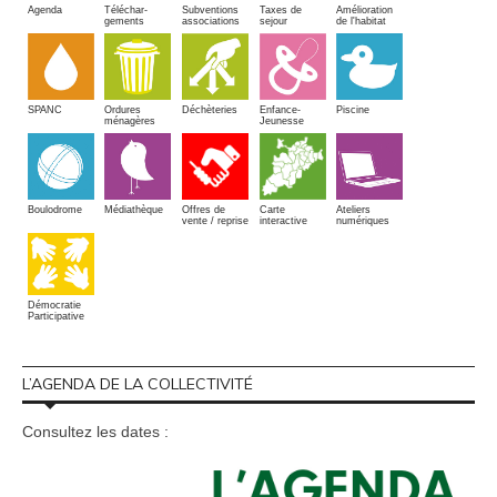
Amélioration
Agenda
Téléchar-
Subventions
Taxes de
de l'habitat
gements
associations
sejour
SPANC
Piscine
Ordures
Enfance-
Déchèteries
ménagères
Jeunesse
Boulodrome
Médiathèque
Offres de
Carte
Ateliers
vente / reprise
interactive
numériques
Démocratie
Participative
L’AGENDA DE LA COLLECTIVITÉ
Consultez les dates :