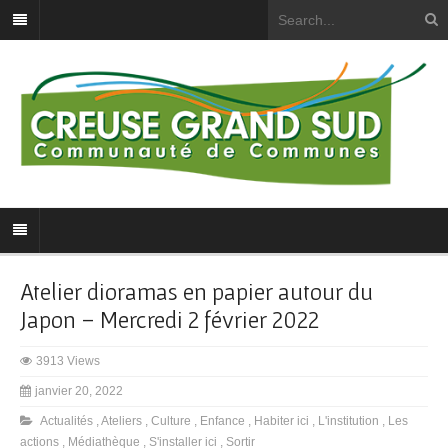
Atelier dioramas en papier autour du
Japon – Mercredi 2 février 2022
3913 Views
janvier 20, 2022
Actualités
,
Ateliers
,
Culture
,
Enfance
,
Habiter ici
,
L'institution
,
Les
actions
,
Médiathèque
,
S'installer ici
,
Sortir