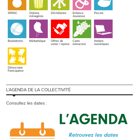
SPANC
Piscine
Ordures
Enfance-
Déchèteries
ménagères
Jeunesse
Boulodrome
Médiathèque
Offres de
Carte
Ateliers
vente / reprise
interactive
numériques
Démocratie
Participative
L’AGENDA DE LA COLLECTIVITÉ
Consultez les dates :