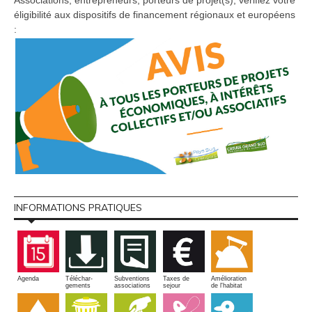
Associations, entrepreneurs, porteurs de projet(s), vérifiez votre
éligibilité aux dispositifs de financement régionaux et européens
:
INFORMATIONS PRATIQUES
Amélioration
Agenda
Téléchar-
Subventions
Taxes de
de l'habitat
gements
associations
sejour