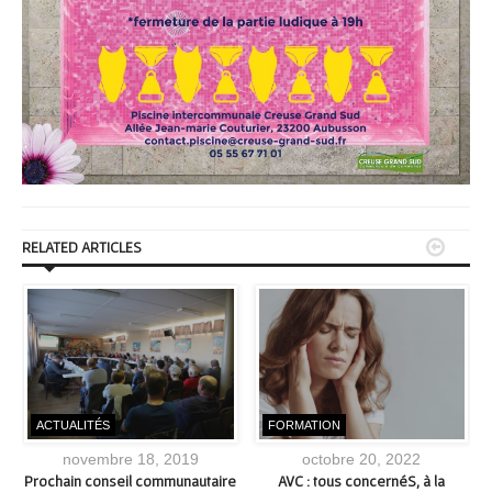


RELATED ARTICLES
ACTUALITÉS
FORMATION
novembre 18, 2019
octobre 20, 2022
-
Prochain conseil communautaire
AVC : tous concernéS, à la