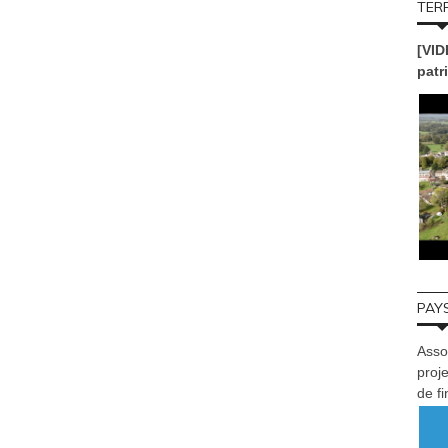
TERR
[VID
patr
PAYS
Asso
proje
de f