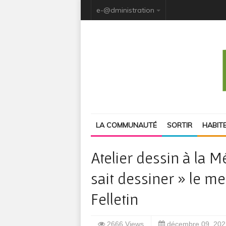
e-@dministration
LA COMMUNAUTÉ
SORTIR
HABIT
Atelier dessin à la 
sait dessiner » le 
Felletin
2666 Views
décembre 09, 202