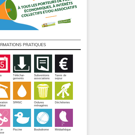
ORMATIONS PRATIQUES
a
Téléchar-
Subventions
Taxes de
gements
associations
sejour
ration
SPANC
Ordures
Déchèteries
bitat
ménagères
Piscine
ce-
Boulodrome
Médiathèque
sse