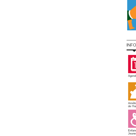
INF
Agend
Amélio
de l'ha
Enfan
Jeune