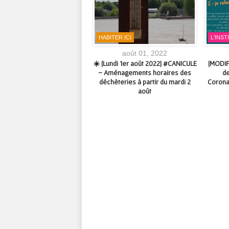
TIR
HABITER ICI
L'INST
octobre 23, 2016
août 01, 2022
« Soirée Pyjama » à la
☀️ [Lundi 1er août 2022] #CANICULE
[MODIF
athèque – Mardi 25 octobre
– Aménagements horaires des
de
2016
déchèteries à partir du mardi 2
Corona
août