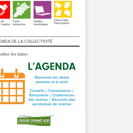
Démocratie
 de
Carte
Ateliers
Participative
/ reprise
interactive
numériques
ENDA DE LA COLLECTIVITÉ
ultez les dates :