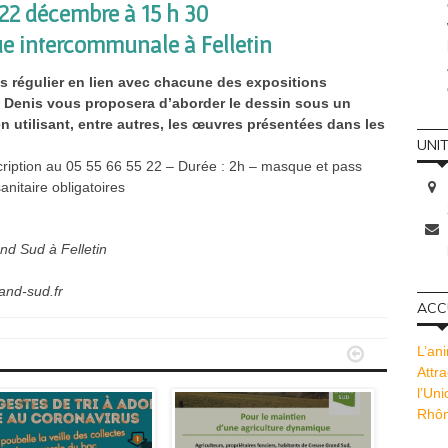
22 décembre à 15 h 30
e intercommunale à Felletin
us régulier en lien avec chacune des expositions
. Denis vous proposera d’aborder le dessin sous un
n utilisant, entre autres, les œuvres présentées dans les
UNI
scription au 05 55 66 55 22 – Durée : 2h – masque et pass
sanitaire obligatoires
d Sud à Felletin
and-sud.fr
ACCU
L’ani


Attra
l’Un
Rhôn