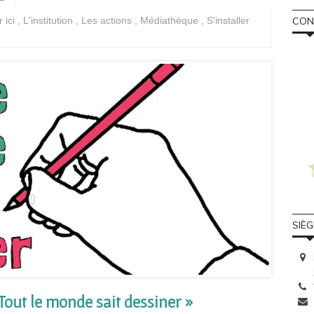
CONS
r ici
,
L'institution
,
Les actions
,
Médiathèque
,
S'installer
SIÈ
 Tout le monde sait dessiner »