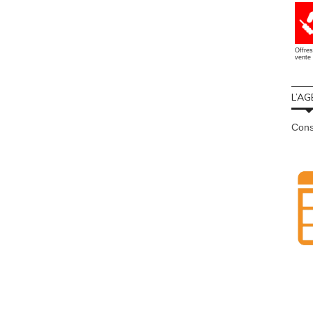
Offres
vente 
L’AG
Cons