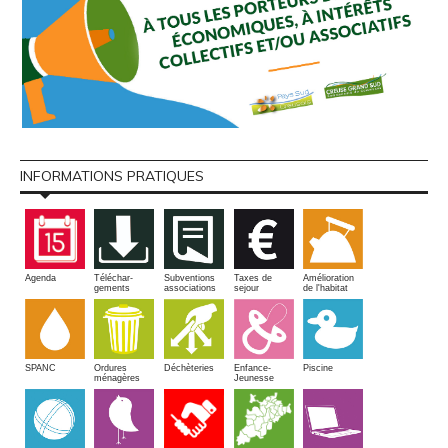
INFORMATIONS PRATIQUES
Amélioration
Agenda
Téléchar-
Subventions
Taxes de
de l'habitat
gements
associations
sejour
SPANC
Piscine
Ordures
Enfance-
Déchèteries
ménagères
Jeunesse