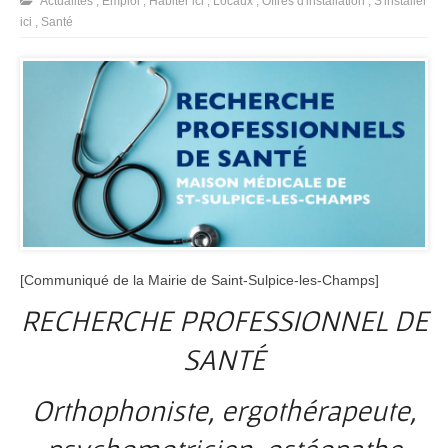
Actualités
,
Emploi
,
Habiter ici
,
Locaux
,
Offres d'installation
,
S'installer
ici
,
Santé
[Communiqué de la Mairie de Saint-Sulpice-les-Champs]
RECHERCHE PROFESSIONNEL DE
SANTÉ
Orthophoniste, ergothérapeute,