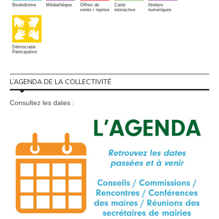
Boulodrome
Médiathèque
Offres de
Carte
Ateliers
vente / reprise
interactive
numériques
Démocratie
Participative
L’AGENDA DE LA COLLECTIVITÉ
Consultez les dates :