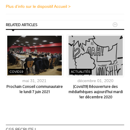
Plus d’info sur le dispositif Accueil >


RELATED ARTICLES
COVID19
ACTUALITÉS
mai 31, 2021
décembre 01, 2020
l
Prochain Conseil communautaire
[Covid19] Réouverture des
le lundi 7 juin 2021
médiathèques aujourd’hui mardi
1er décembre 2020
CGS RECRUTE !