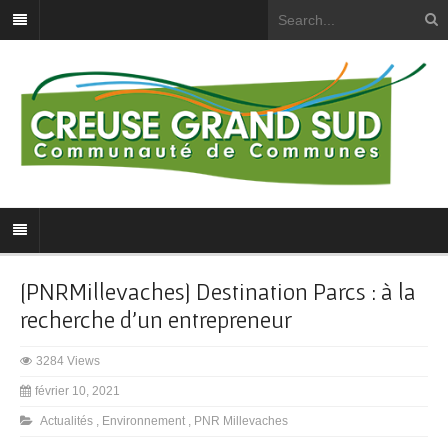
[PNRMillevaches] Destination Parcs : à la
recherche d’un entrepreneur
3284 Views
février 10, 2021
Actualités
,
Environnement
,
PNR Millevaches