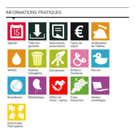
INFORMATIONS PRATIQUES
Amélioration
Agenda
Téléchar-
Subventions
Taxes de
de l'habitat
gements
associations
sejour
SPANC
Piscine
Ordures
Enfance-
Déchèteries
ménagères
Jeunesse
Boulodrome
Médiathèque
Offres de
Carte
Ateliers
vente / reprise
interactive
numériques
Démocratie
Participative