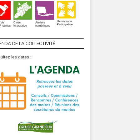
Démocratie
 de
Carte
Ateliers
Participative
/ reprise
interactive
numériques
ENDA DE LA COLLECTIVITÉ
ultez les dates :