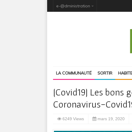
e-@dministration
LA COMMUNAUTÉ
SORTIR
HABIT
[Covid19] Les bons g
Coronavirus-Covid1
6249 Views
mars 19, 2020