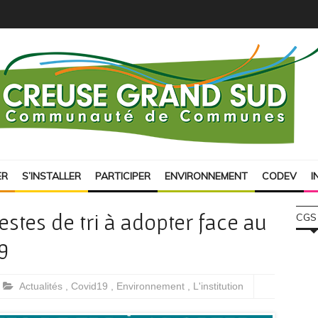
ER
S’INSTALLER
PARTICIPER
ENVIRONNEMENT
CODEV
I
estes de tri à adopter face au
CGS
9
Actualités
,
Covid19
,
Environnement
,
L'institution