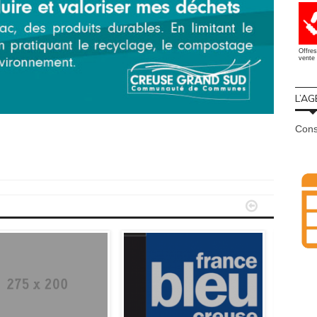
Offres
vente 
L’AG
Cons

