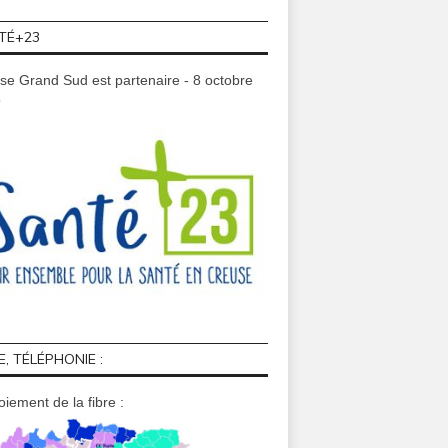
ITÉS
FORMATION
ENVIRON
TÉ+23
juillet 08, 2017
novembre 08, 2023
sept
n – L’énergie, quels choix
[FormationProfessionnelle]
Au 1er octo
pour demain ?
Prochaine formation BNSSA en
Sud pas
se Grand Sud est partenaire - 8 octobre
Creuse 2023/2024 #AQUASUD
9
E, TÉLÉPHONIE :
iement de la fibre :