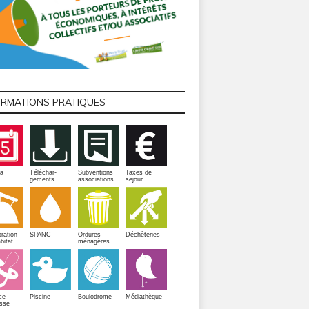
ORMATIONS PRATIQUES
a
Téléchar-
Subventions
Taxes de
gements
associations
sejour
ration
SPANC
Ordures
Déchèteries
bitat
ménagères
Piscine
ce-
Boulodrome
Médiathèque
sse