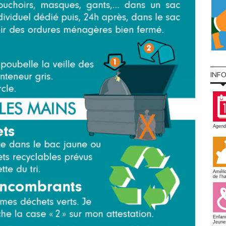
INF
Agend
Amélio
de l'ha
Enfan
Jeune