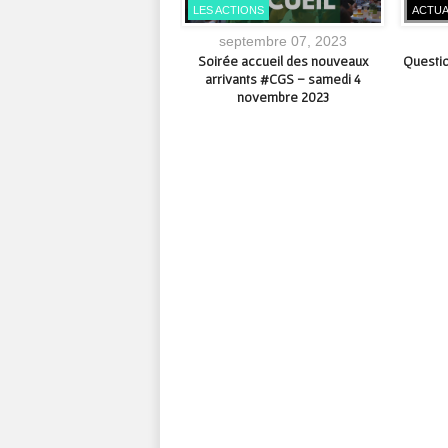
IRONNEMENT
LES ACTIONS
ACTUA
septembre 17, 2022
septembre 07, 2023
 octobre 2022, Creuse Grand
Soirée accueil des nouveaux
Questio
d passe au tri simplifié !
arrivants #CGS – samedi 4
novembre 2023