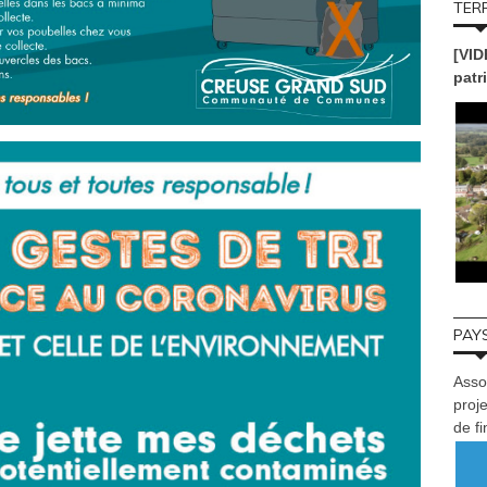
TERR
[VID
patr
PAYS
Asso
proje
de f