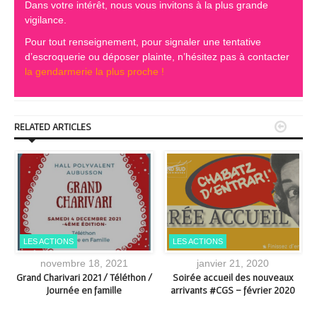
Dans votre intérêt, nous vous invitons à la plus grande
vigilance.
Pour tout renseignement, pour signaler une tentative
d’escroquerie ou déposer plainte, n’hésitez pas à contacter
la gendarmerie la plus proche !


RELATED ARTICLES
LES ACTIONS
LES ACTIONS
novembre 18, 2021
janvier 21, 2020
le
Grand Charivari 2021 / Téléthon /
Soirée accueil des nouveaux
Journée en famille
arrivants #CGS – février 2020