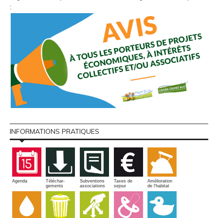
:
INFORMATIONS PRATIQUES
Amélioration
Agenda
Téléchar-
Subventions
Taxes de
de l'habitat
gements
associations
sejour