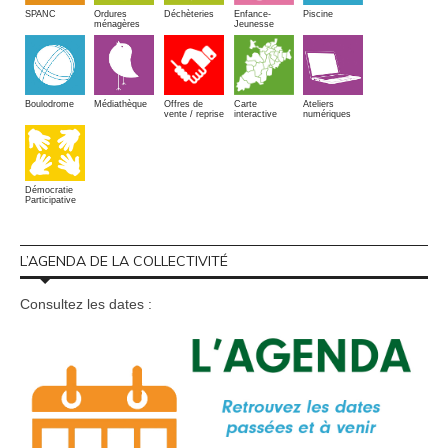
SPANC
Piscine
Ordures
Enfance-
Déchèteries
ménagères
Jeunesse
Boulodrome
Médiathèque
Offres de
Carte
Ateliers
vente / reprise
interactive
numériques
Démocratie
Participative
L’AGENDA DE LA COLLECTIVITÉ
Consultez les dates :