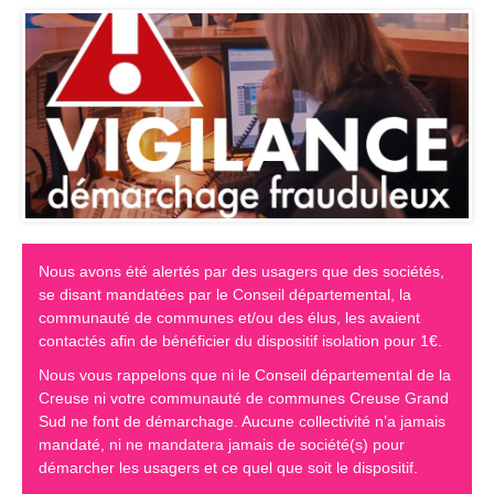
Nous avons été alertés par des usagers que des sociétés,
se disant mandatées par le Conseil départemental, la
communauté de communes et/ou des élus, les avaient
contactés afin de bénéficier du dispositif isolation pour 1€.
Nous vous rappelons que ni le Conseil départemental de la
Creuse ni votre communauté de communes Creuse Grand
Sud ne font de démarchage. Aucune collectivité n’a jamais
mandaté, ni ne mandatera jamais de société(s) pour
démarcher les usagers et ce quel que soit le dispositif.