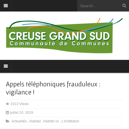
Appels téléphoniques frauduleux :
vigilance !
3313 Views
juillet 10, 2019
Actualités
,
Habitat
,
Habiter ici
,
L'institution