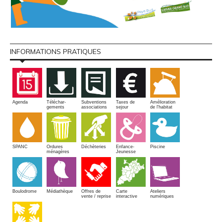
INFORMATIONS PRATIQUES
Amélioration
Agenda
Téléchar-
Subventions
Taxes de
de l'habitat
gements
associations
sejour
SPANC
Piscine
Ordures
Enfance-
Déchèteries
ménagères
Jeunesse
Boulodrome
Médiathèque
Offres de
Carte
Ateliers
vente / reprise
interactive
numériques