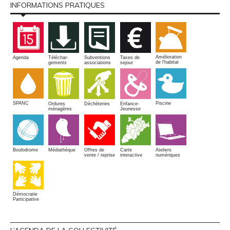
INFORMATIONS PRATIQUES
Amélioration
Agenda
Téléchar-
Subventions
Taxes de
de l'habitat
gements
associations
sejour
SPANC
Piscine
Ordures
Enfance-
Déchèteries
ménagères
Jeunesse
Boulodrome
Médiathèque
Offres de
Carte
Ateliers
vente / reprise
interactive
numériques
Démocratie
Participative