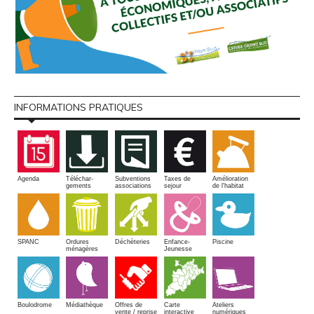
INFORMATIONS PRATIQUES
Amélioration
Agenda
Téléchar-
Subventions
Taxes de
de l'habitat
gements
associations
sejour
SPANC
Piscine
Ordures
Enfance-
Déchèteries
ménagères
Jeunesse
Boulodrome
Médiathèque
Offres de
Carte
Ateliers
vente / reprise
interactive
numériques