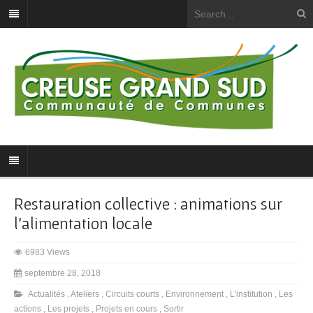
Restauration collective : animations sur
l’alimentation locale
6983 Views
septembre 28, 2018
Actualités
,
Ateliers
,
Circuits courts
,
Environnement
,
L'institution
,
Les
actions
,
Les projets
,
Projets en cours
,
Sortir