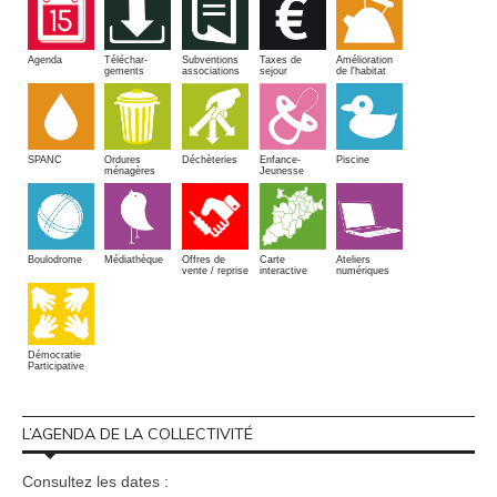
Amélioration
Agenda
Téléchar-
Subventions
Taxes de
de l'habitat
gements
associations
sejour
SPANC
Piscine
Ordures
Enfance-
Déchèteries
ménagères
Jeunesse
Boulodrome
Médiathèque
Offres de
Carte
Ateliers
vente / reprise
interactive
numériques
Démocratie
Participative
L’AGENDA DE LA COLLECTIVITÉ
Consultez les dates :