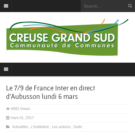
Le 7/9 de France Inter en direct
d’Aubusson lundi 6 mars
9992 Views
mars 01, 2017
Actualités
,
L'institution
,
Les actions
,
Sortir