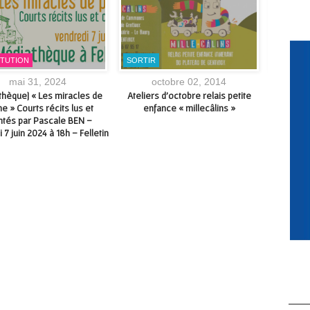
ITUTION
SORTIR
CULTUR
mai 31, 2024
octobre 02, 2014
thèque] « Les miracles de
Ateliers d’octobre relais petite
« Graphi
e » Courts récits lus et
enfance « millecâlins »
Club 
ntés par Pascale BEN –
bibl
 7 juin 2024 à 18h – Felletin