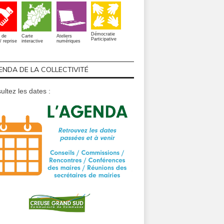
Démocratie
 de
Carte
Ateliers
Participative
/ reprise
interactive
numériques
ENDA DE LA COLLECTIVITÉ
ultez les dates :