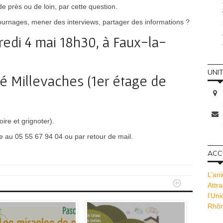
 près ou de loin, par cette question.
ournages, mener des interviews, partager des informations ?
edi 4 mai 18h30, à Faux-la-
UNI
lé Millevaches (1er étage de
ire et grignoter).
e au 05 55 67 94 04 ou par retour de mail.
ACCU
L’ani


Attra
l’Un
Rhôn