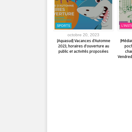
ANCE
SPORTS
L'INST
octobre 28, 2015
octobre 20, 2023
afé Toudou » – Lieu d’Accueil
[Aquasud] Vacances d’Automne
[Média
 Parent à Aubussonc’est quoi
2023, horaires d’ouverture au
poch
?
public et activités proposées
cha
Vendredi