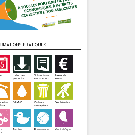
ORMATIONS PRATIQUES
a
Téléchar-
Subventions
Taxes de
gements
associations
sejour
ration
SPANC
Ordures
Déchèteries
bitat
ménagères
Piscine
ce-
Boulodrome
Médiathèque
sse