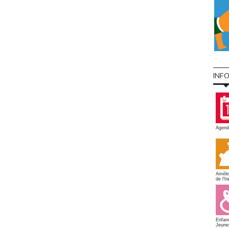
INF
Agend
Amélio
de l'ha
Enfan
Jeune