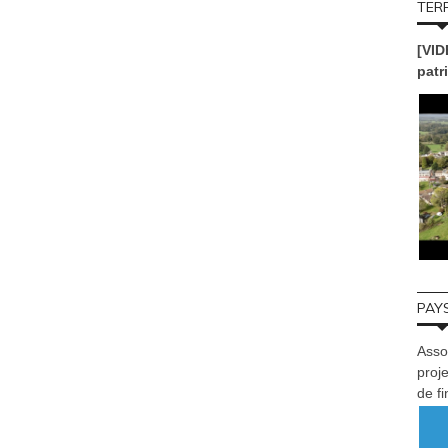
TERR
[VID
patr
PAYS
Asso
proje
de f