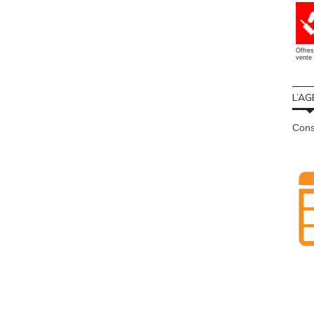
Offres
vente 
L’AG
Cons