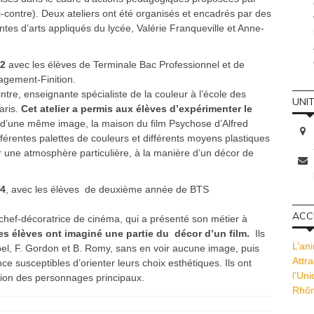
i-contre). Deux ateliers ont été organisés et encadrés par des
ntes d’arts appliqués du lycée, Valérie Franqueville et Anne-
12
avec les élèves de Terminale Bac Professionnel et de
agement-Finition.
ntre, enseignante spécialiste de la couleur à l’école des
UNI
aris.
Cet atelier a permis aux élèves d’expérimenter le
r d’une même image, la maison du film Psychose d’Alfred
férentes palettes de couleurs et différents moyens plastiques
r une atmosphère particulière, à la manière d’un décor de
14
, avec les élèves de deuxième année de BTS
ACCU
, chef-décoratrice de cinéma, qui a présenté son métier à
es élèves ont imaginé une partie du décor d’un film.
Ils
L’ani
bel, F. Gordon et B. Romy, sans en voir aucune image, puis
Attra
ce susceptibles d’orienter leurs choix esthétiques. Ils ont
l’Un
tion des personnages principaux.
Rhôn