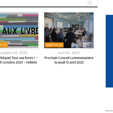


R ICI
HABITER ICI
ACTUAL
octobre 04, 2023
avril 05, 2023
hèque] Tous aux livres ! –
Prochain Conseil communautaire
Ouvertur
31 octobre 2023 – Felletin
le jeudi 13 avril 2023
Felleti
p