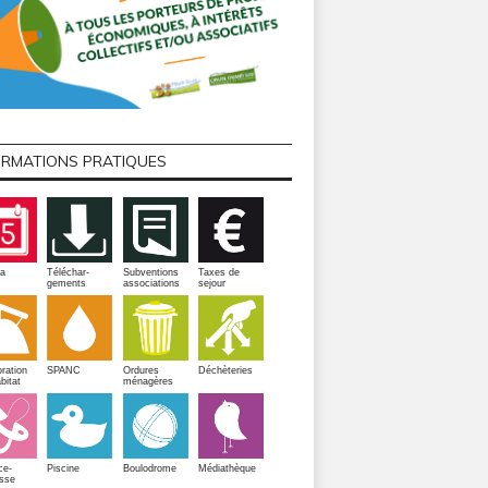
ORMATIONS PRATIQUES
a
Téléchar-
Subventions
Taxes de
gements
associations
sejour
ration
SPANC
Ordures
Déchèteries
bitat
ménagères
Piscine
ce-
Boulodrome
Médiathèque
sse