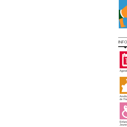
INF
Agend
Amélio
de l'ha
Enfan
Jeune