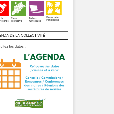
Démocratie
 de
Carte
Ateliers
Participative
/ reprise
interactive
numériques
ENDA DE LA COLLECTIVITÉ
ultez les dates :