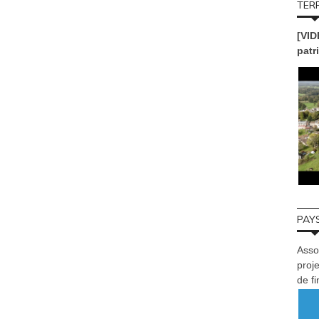
TERR
[VID
patr
PAYS
Asso
proje
de f