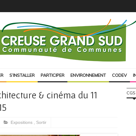
ER
S’INSTALLER
PARTICIPER
ENVIRONNEMENT
CODEV
I
chitecture & cinéma du 11
CGS
15
Expositions
,
Sortir