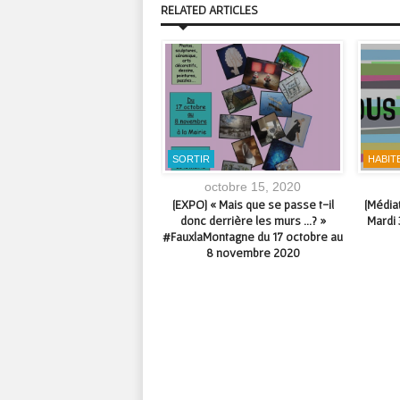
RELATED ARTICLES
OSITIONS
SORTIR
HABITE
mars 08, 2017
octobre 15, 2020
gazette de mars 2017 de la
[EXPO] « Mais que se passe t-il
[Médiat
athèque Creuse Grand Sud
donc derrière les murs …? »
Mardi 
est arrivée !
#FauxlaMontagne du 17 octobre au
8 novembre 2020