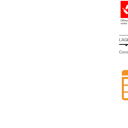
Offres
vente 
L’AG
Cons