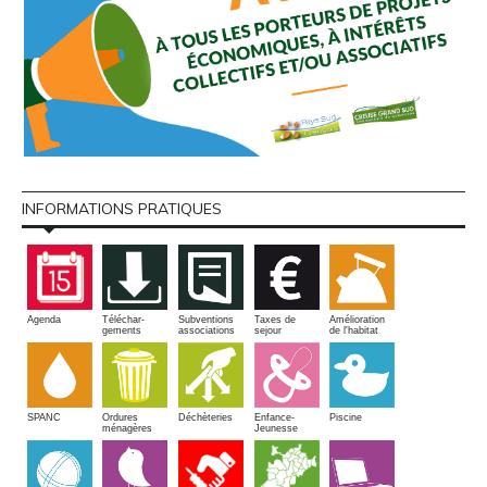
INFORMATIONS PRATIQUES
Amélioration
Agenda
Téléchar-
Subventions
Taxes de
de l'habitat
gements
associations
sejour
SPANC
Piscine
Ordures
Enfance-
Déchèteries
ménagères
Jeunesse