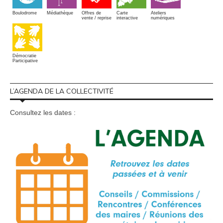
Boulodrome
Médiathèque
Offres de
Carte
Ateliers
vente / reprise
interactive
numériques
Démocratie
Participative
L’AGENDA DE LA COLLECTIVITÉ
Consultez les dates :