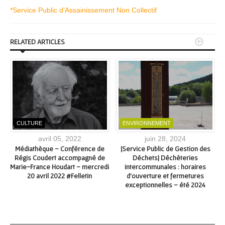
*Service Public d’Assainissement Non Collectif


RELATED ARTICLES
CULTURE
ENVIRONNEMENT
avril 05, 2022
juin 28, 2024
e
Médiathèque – Conférence de
[Service Public de Gestion des
[
Régis Coudert accompagné de
Déchets] Déchèteries
e
Marie-France Houdart – mercredi
intercommunales : horaires
20 avril 2022 #Felletin
d’ouverture et fermetures
exceptionnelles – été 2024