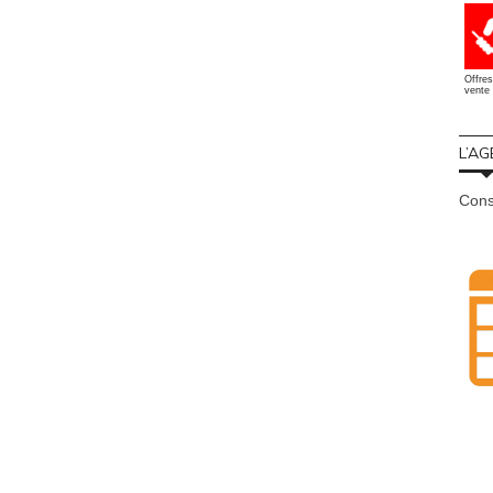
Offres
vente 
L’AG
Cons