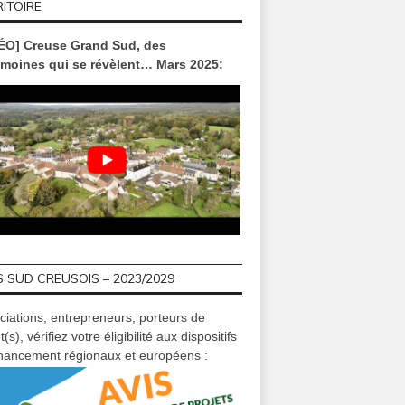
ITOIRE
ÉO] Creuse Grand Sud, des
imoines qui se révèlent… Mars 2025:
ATELIERS
ACTUALIT
ptembre 28, 2018
mai 03, 2024
a
auration collective :
[Aubusson Nautic Club] Une nuit de
[FPE] « Ber
 sur l’alimentation locale
la natation pour découvrir le Club –
Exposition 
 SUD CREUSOIS – 2023/2029
vendredi 10 mai #Aubusson
Notre Dam
avril au 30
ciations, entrepreneurs, porteurs de
t(s), vérifiez votre éligibilité aux dispositifs
inancement régionaux et européens :