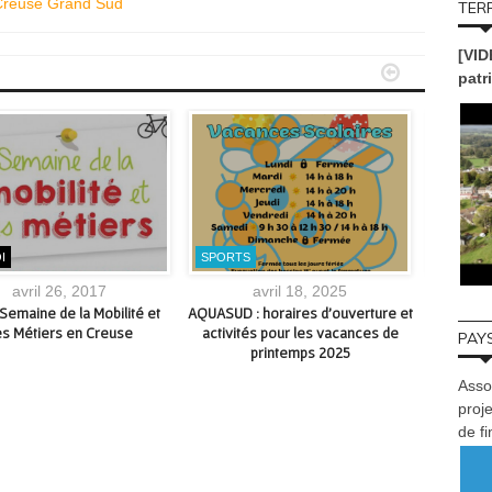
Creuse Grand Sud
TERR
[VID


patr
I
SPORTS
SORTIR
avril 26, 2017
avril 18, 2025
se
emaine de la Mobilité et
AQUASUD : horaires d’ouverture et
Rest
s Métiers en Creuse
activités pour les vacances de
animations
PAYS
printemps 2025
Asso
proje
de f