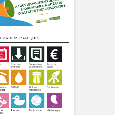
ORMATIONS PRATIQUES
a
Téléchar-
Subventions
Taxes de
gements
associations
sejour
ration
SPANC
Ordures
Déchèteries
bitat
ménagères
Piscine
ce-
Boulodrome
Médiathèque
sse