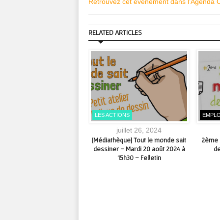
Retrouvez cet évènement dans l’Agenda 
RELATED ARTICLES
UALITÉS
LES ACTIONS
EMPLO
avril 13, 2022
juillet 26, 2024
« Berc’Eau de la tapisserie »
[Médiathèque] Tout le monde sait
2ème S
tion de tapisseries à l’église
dessiner – Mardi 20 août 2024 à
de
e Dame du Château – du 16
15h30 – Felletin
au 30 octobre 2022 – Felletin