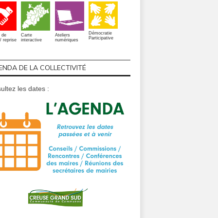
Démocratie
 de
Carte
Ateliers
Participative
/ reprise
interactive
numériques
ENDA DE LA COLLECTIVITÉ
ultez les dates :