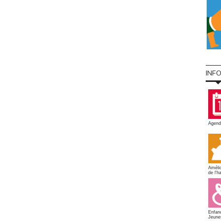
INF
Agend
Amélio
de l'ha
Enfan
Jeune