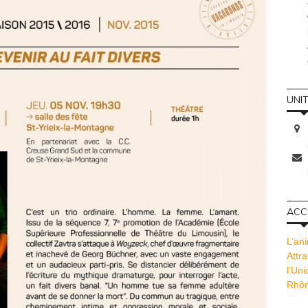
UNI
ACCU
L’ani
Attra
l’Un
Rhôn