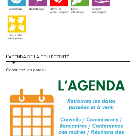
Boulodrome
Médiathèque
Offres de
Carte
Ateliers
vente / reprise
interactive
numériques
Démocratie
Participative
L’AGENDA DE LA COLLECTIVITÉ
Consultez les dates :