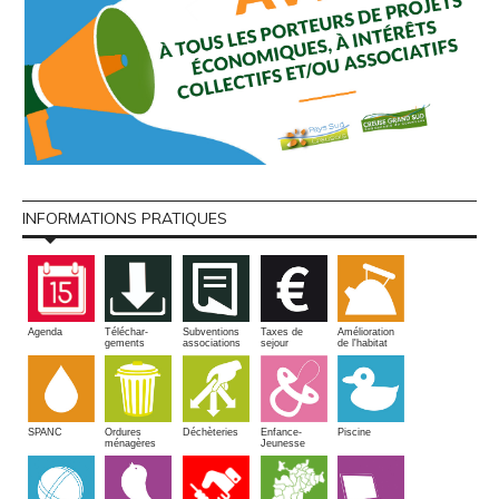
INFORMATIONS PRATIQUES
Amélioration
Agenda
Téléchar-
Subventions
Taxes de
de l'habitat
gements
associations
sejour
SPANC
Piscine
Ordures
Enfance-
Déchèteries
ménagères
Jeunesse