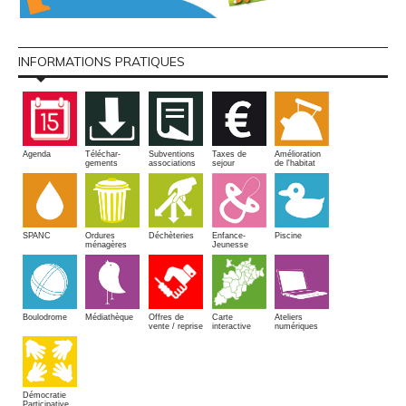
INFORMATIONS PRATIQUES
Amélioration
Agenda
Téléchar-
Subventions
Taxes de
de l'habitat
gements
associations
sejour
SPANC
Piscine
Ordures
Enfance-
Déchèteries
ménagères
Jeunesse
Boulodrome
Médiathèque
Offres de
Carte
Ateliers
vente / reprise
interactive
numériques
Démocratie
Participative