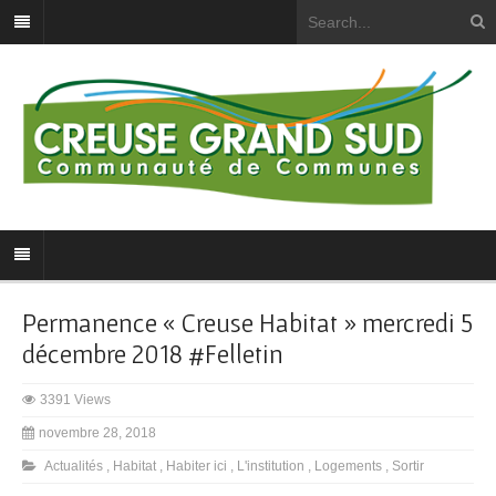
Permanence « Creuse Habitat » mercredi 5
décembre 2018 #Felletin
3391 Views
novembre 28, 2018
Actualités
,
Habitat
,
Habiter ici
,
L'institution
,
Logements
,
Sortir