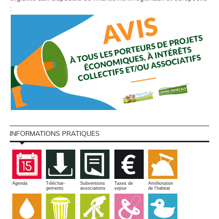
:
INFORMATIONS PRATIQUES
Amélioration
Agenda
Téléchar-
Subventions
Taxes de
de l'habitat
gements
associations
sejour