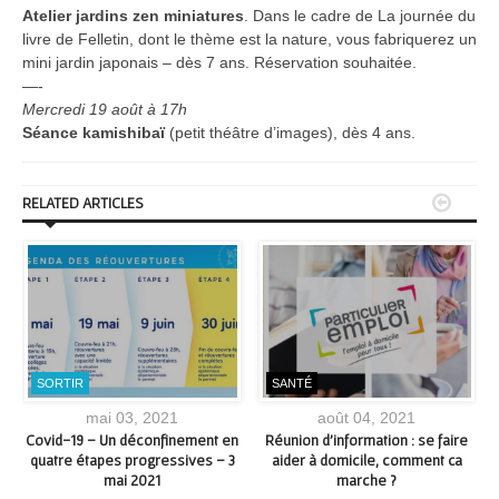
Atelier jardins zen miniatures
. Dans le cadre de La journée du
livre de Felletin, dont le thème est la nature, vous fabriquerez un
mini jardin japonais – dès 7 ans. Réservation souhaitée.
—-
Mercredi 19 août à 17h
Séance kamishibaï
(petit théâtre d’images), dès 4 ans.


RELATED ARTICLES
SORTIR
SANTÉ
mai 03, 2021
août 04, 2021
t
Covid-19 – Un déconfinement en
Réunion d’information : se faire
quatre étapes progressives – 3
aider à domicile, comment ça
mai 2021
marche ?