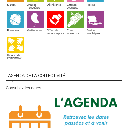
SPANC
Piscine
Ordures
Enfance-
Déchèteries
ménagères
Jeunesse
Boulodrome
Médiathèque
Offres de
Carte
Ateliers
vente / reprise
interactive
numériques
Démocratie
Participative
L’AGENDA DE LA COLLECTIVITÉ
Consultez les dates :