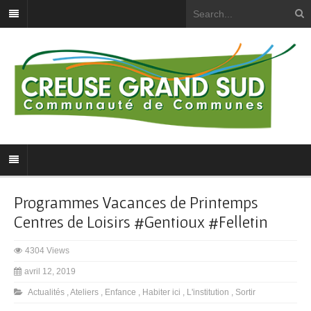
Programmes Vacances de Printemps
Centres de Loisirs #Gentioux #Felletin
4304 Views
avril 12, 2019
Actualités
,
Ateliers
,
Enfance
,
Habiter ici
,
L'institution
,
Sortir