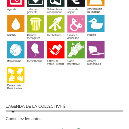
Amélioration
Agenda
Téléchar-
Subventions
Taxes de
de l'habitat
gements
associations
sejour
SPANC
Piscine
Ordures
Enfance-
Déchèteries
ménagères
Jeunesse
Boulodrome
Médiathèque
Offres de
Carte
Ateliers
vente / reprise
interactive
numériques
Démocratie
Participative
L’AGENDA DE LA COLLECTIVITÉ
Consultez les dates :