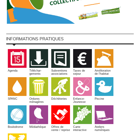
INFORMATIONS PRATIQUES
Amélioration
Agenda
Téléchar-
Subventions
Taxes de
de l'habitat
gements
associations
sejour
SPANC
Piscine
Ordures
Enfance-
Déchèteries
ménagères
Jeunesse
Boulodrome
Médiathèque
Offres de
Carte
Ateliers
vente / reprise
interactive
numériques