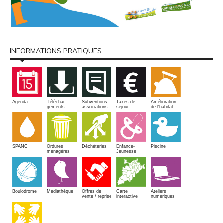
INFORMATIONS PRATIQUES
Amélioration
Agenda
Téléchar-
Subventions
Taxes de
de l'habitat
gements
associations
sejour
SPANC
Piscine
Ordures
Enfance-
Déchèteries
ménagères
Jeunesse
Boulodrome
Médiathèque
Offres de
Carte
Ateliers
vente / reprise
interactive
numériques