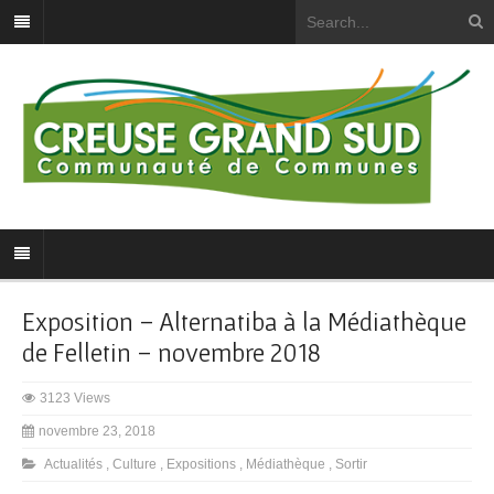
Exposition – Alternatiba à la Médiathèque
de Felletin – novembre 2018
3123 Views
novembre 23, 2018
Actualités
,
Culture
,
Expositions
,
Médiathèque
,
Sortir