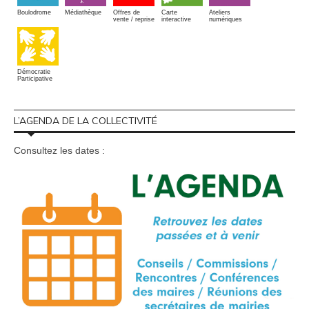
Boulodrome
Médiathèque
Offres de
Carte
Ateliers
vente / reprise
interactive
numériques
Démocratie
Participative
L’AGENDA DE LA COLLECTIVITÉ
Consultez les dates :