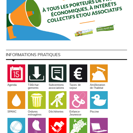
INFORMATIONS PRATIQUES
Amélioration
Agenda
Téléchar-
Subventions
Taxes de
de l'habitat
gements
associations
sejour
SPANC
Piscine
Ordures
Enfance-
Déchèteries
ménagères
Jeunesse