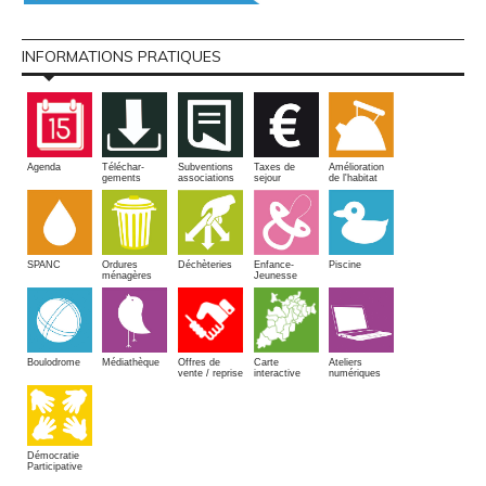
INFORMATIONS PRATIQUES
Amélioration
Agenda
Téléchar-
Subventions
Taxes de
de l'habitat
gements
associations
sejour
SPANC
Piscine
Ordures
Enfance-
Déchèteries
ménagères
Jeunesse
Boulodrome
Médiathèque
Offres de
Carte
Ateliers
vente / reprise
interactive
numériques
Démocratie
Participative