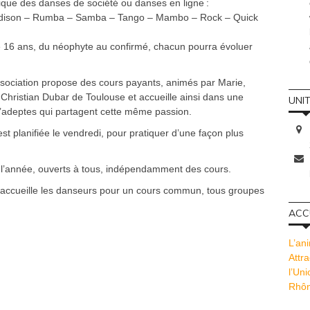
ique des danses de société ou danses en ligne :
adison – Rumba – Samba – Tango – Mambo – Rock – Quick
de 16 ans, du néophyte au confirmé, chacun pourra évoluer
ssociation propose des cours payants, animés par Marie,
 Christian Dubar de Toulouse et accueille ainsi dans une
UNI
d’adeptes qui partagent cette même passion.
st planifiée le vendredi, pour pratiquer d’une façon plus
 l’année, ouverts à tous, indépendamment des cours.
nt accueille les danseurs pour un cours commun, tous groupes
ACCU
L’ani
Attra
l’Un
Rhôn