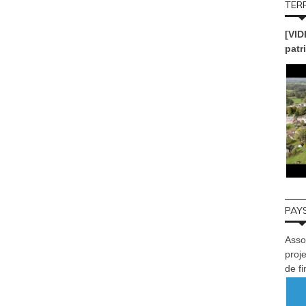
TERR
[VID
patr
PAYS
Asso
proje
de f