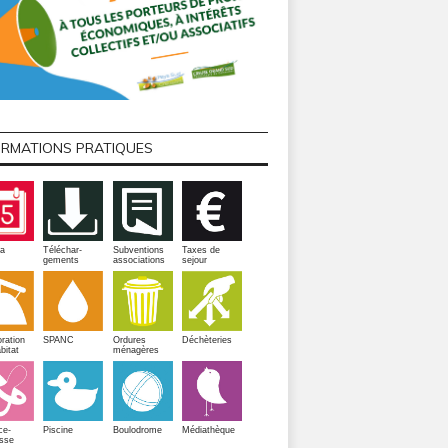
ORMATIONS PRATIQUES
a
Téléchar-
Subventions
Taxes de
gements
associations
sejour
ration
SPANC
Ordures
Déchèteries
bitat
ménagères
Piscine
ce-
Boulodrome
Médiathèque
sse