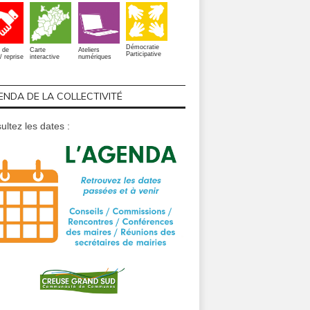
Démocratie
 de
Carte
Ateliers
Participative
/ reprise
interactive
numériques
ENDA DE LA COLLECTIVITÉ
ultez les dates :