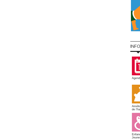
INF
Agend
Amélio
de l'ha
Enfan
Jeune