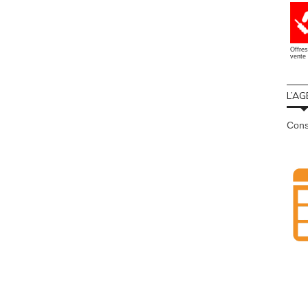
Offres
vente 
L’AG
Cons