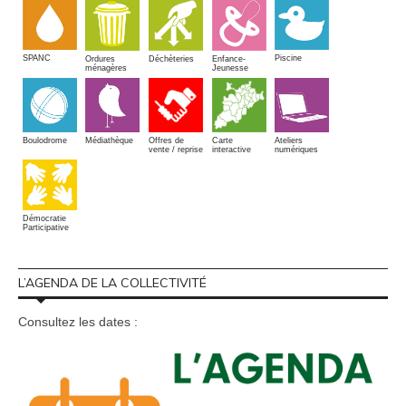
SPANC
Piscine
Ordures
Enfance-
Déchèteries
ménagères
Jeunesse
Boulodrome
Médiathèque
Offres de
Carte
Ateliers
vente / reprise
interactive
numériques
Démocratie
Participative
L’AGENDA DE LA COLLECTIVITÉ
Consultez les dates :