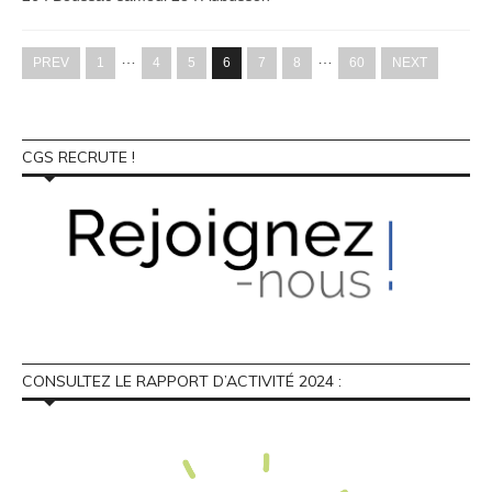
…
…
PREV
1
4
5
6
7
8
60
NEXT
CGS RECRUTE !
CONSULTEZ LE RAPPORT D’ACTIVITÉ 2024 :