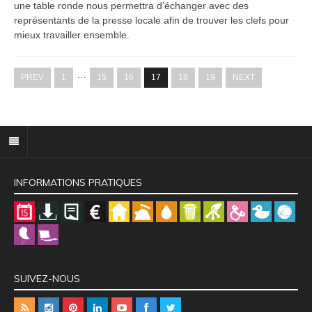
une table ronde nous permettra d’échanger avec des
représentants de la presse locale afin de trouver les clefs pour
mieux travailler ensemble.
…
PREV
1
15
16
17
18
19
NEXT
INFORMATIONS PRATIQUES
SUIVEZ-NOUS