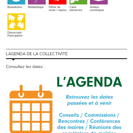
Boulodrome
Médiathèque
Offres de
Carte
Ateliers
vente / reprise
interactive
numériques
Démocratie
Participative
L’AGENDA DE LA COLLECTIVITÉ
Consultez les dates :