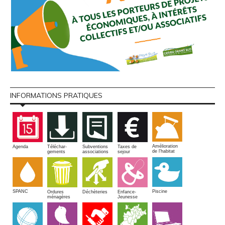
INFORMATIONS PRATIQUES
Amélioration
Agenda
Téléchar-
Subventions
Taxes de
de l'habitat
gements
associations
sejour
SPANC
Piscine
Ordures
Enfance-
Déchèteries
ménagères
Jeunesse