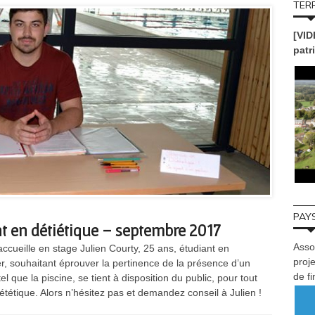
TERR
[VID
patr
PAYS
t en détiétique – septembre 2017
Asso
cueille en stage Julien Courty, 25 ans, étudiant en
proje
, souhaitant éprouver la pertinence de la présence d’un
de f
l que la piscine, se tient à disposition du public, pour tout
iététique. Alors n’hésitez pas et demandez conseil à Julien !