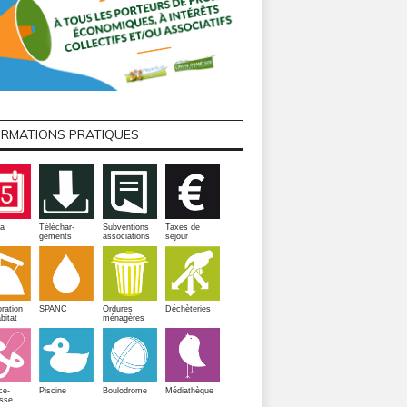
ORMATIONS PRATIQUES
a
Téléchar-
Subventions
Taxes de
gements
associations
sejour
ration
SPANC
Ordures
Déchèteries
bitat
ménagères
Piscine
ce-
Boulodrome
Médiathèque
sse