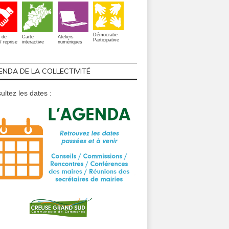
Démocratie
 de
Carte
Ateliers
Participative
/ reprise
interactive
numériques
ENDA DE LA COLLECTIVITÉ
ultez les dates :