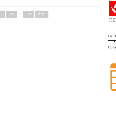
…
12
213
239
NEXT
Offres
vente 
L’AG
Cons