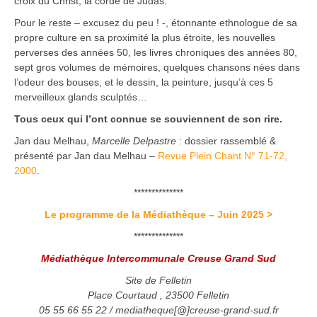
croix du Christ, la corde de Judas.
Pour le reste – excusez du peu ! -, étonnante ethnologue de sa
propre culture en sa proximité la plus étroite, les nouvelles
perverses des années 50, les livres chroniques des années 80,
sept gros volumes de mémoires, quelques chansons nées dans
l’odeur des bouses, et le dessin, la peinture, jusqu’à ces 5
merveilleux glands sculptés…
Tous ceux qui l’ont connue se souviennent de son rire.
Jan dau Melhau,
Marcelle Delpastre
: dossier rassemblé &
présenté par Jan dau Melhau –
Revue Plein Chant N° 71-72,
2000
.
**************
Le programme de la Médiathèque – Juin 2025 >
**************
Médiathèque Intercommunale Creuse Grand Sud
Site de Felletin
Place Courtaud , 23500 Felletin
05 55 66 55 22 / mediatheque[@]creuse-grand-sud.fr