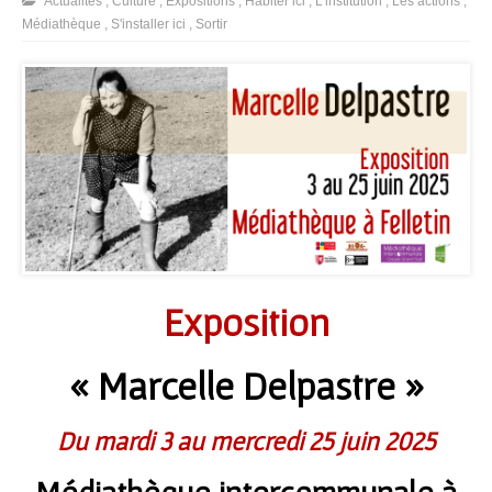
Actualités
,
Culture
,
Expositions
,
Habiter ici
,
L'institution
,
Les actions
,
Médiathèque
,
S'installer ici
,
Sortir
Exposition
« Marcelle Delpastre »
Du mardi 3 au mercredi 25 juin 2025