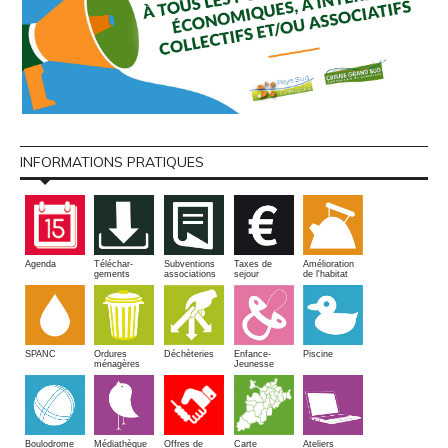
INFORMATIONS PRATIQUES
Amélioration
Agenda
Téléchar-
Subventions
Taxes de
de l'habitat
gements
associations
sejour
SPANC
Piscine
Ordures
Enfance-
Déchèteries
ménagères
Jeunesse
Boulodrome
Médiathèque
Offres de
Carte
Ateliers