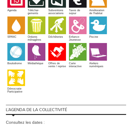
Amélioration
Agenda
Téléchar-
Subventions
Taxes de
de l'habitat
gements
associations
sejour
SPANC
Piscine
Ordures
Enfance-
Déchèteries
ménagères
Jeunesse
Boulodrome
Médiathèque
Offres de
Carte
Ateliers
vente / reprise
interactive
numériques
Démocratie
Participative
L’AGENDA DE LA COLLECTIVITÉ
Consultez les dates :