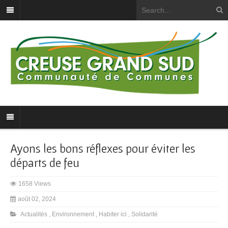
Ayons les bons réflexes pour éviter les
départs de feu
1658 Views
août 02, 2024
Actualités
,
Environnement
,
Habiter ici
,
Solidarité